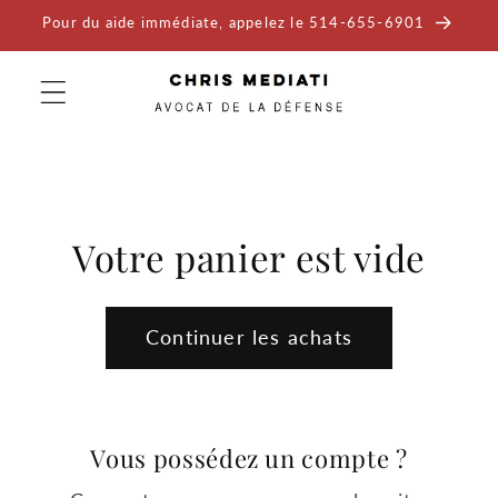
et
Pour du aide immédiate, appelez le 514-655-6901
passer
au
contenu
Votre panier est vide
Continuer les achats
Vous possédez un compte ?